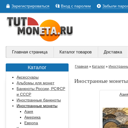
Зарегистрироваться
Вход с паролем
Забыли паро
Главная страница
Каталог товаров
Доставка
Каталог
Главная
»
Каталог
»
Иностранн
Аксессуары
Иностранные монеты
Альбомы для монет
Банкноты России, РСФСР
и СССР
Ази
Иностранные банкноты
Иностранные монеты
Азия
Америка
Европа