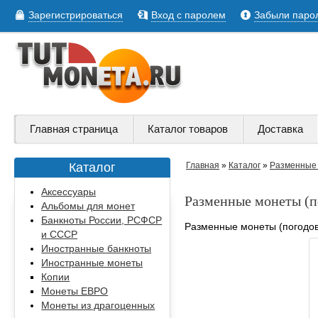
Зарегистрироваться
Вход с паролем
Забыли паро
Главная страница
Каталог товаров
Доставка
Каталог
Главная
»
Каталог
»
Разменные 
Аксессуары
Разменные монеты (п
Альбомы для монет
Банкноты России, РСФСР
Разменные монеты (погодов
и СССР
Иностранные банкноты
Иностранные монеты
Копии
Монеты ЕВРО
Монеты из драгоценных