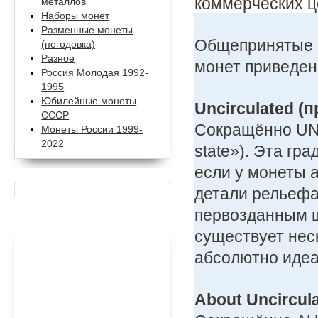
коммерческих ц
металлов
Наборы монет
Разменные монеты
Общепринятые с
(погодовка)
Разное
монет приведен
Россия Молодая 1992-
1995
Юбилейные монеты
Uncirculated (
СССР
Сокращённо UNC
Монеты России 1999-
2022
state»). Эта гр
если у монеты 
детали рельефа
первозданным 
существует неск
абсолютно идеа
About Uncircul