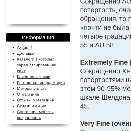
Сокращённо AU
потёртость, оч
обращения, то 
«почти не была
четыре градации
Информация
55 и AU 58.
Акция!!!
Доставка
Каталоги в которых
Extremely Fine
зарегистрирован наш
Сокращённо XF.
сайт
Качество чеканки
потёртостями н
Контактная информация
этом 90-95% ме
Методы оплаты
О магазине
шкале Шелдона 
Отзывы о магазине
45.
Скидки и акции
Состояние монеты,
сохранность
Very Fine (оче