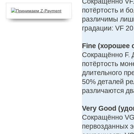
Сокращённо VF.
потёртость и б
различимы лишь
градации: VF 20,
Fine (хорошее 
Сокращённо F. 
потёртость моне
длительного пр
50% деталей ре
различаются два
Very Good (уд
Сокращённо VG.
первозданных э