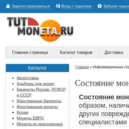
Зарегистрироваться
Вход с паролем
Забыли паро
Главная страница
Каталог товаров
Доставка
Каталог
Главная
» Информационные ст
Аксессуары
Состояние мон
Альбомы для монет
Банкноты России, РСФСР
и СССР
Состояние мон
Иностранные банкноты
образом, наличи
Иностранные монеты
других поврежде
Копии
Монеты ЕВРО
специалистами 
Монеты из драгоценных