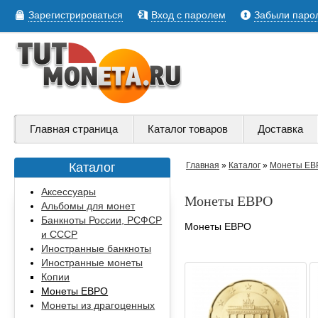
Зарегистрироваться
Вход с паролем
Забыли паро
Главная страница
Каталог товаров
Доставка
Каталог
Главная
»
Каталог
»
Монеты ЕВ
Аксессуары
Монеты ЕВРО
Альбомы для монет
Банкноты России, РСФСР
Монеты ЕВРО
и СССР
Иностранные банкноты
Иностранные монеты
Копии
Монеты ЕВРО
Монеты из драгоценных