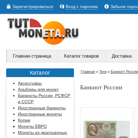
Зарегистрироваться
Вход с паролем
Забыли паро
Главная страница
Каталог товаров
Доставка
Каталог
Главная
»
Теги
»
Банкнот Росси
Аксессуары
Банкнот России
Альбомы для монет
Банкноты России, РСФСР
и СССР
Иностранные банкноты
Иностранные монеты
Копии
Монеты ЕВРО
Монеты из драгоценных