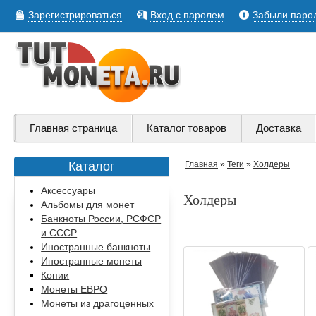
Зарегистрироваться
Вход с паролем
Забыли паро
Главная страница
Каталог товаров
Доставка
Каталог
Главная
»
Теги
»
Холдеры
Аксессуары
Холдеры
Альбомы для монет
Банкноты России, РСФСР
и СССР
Иностранные банкноты
Иностранные монеты
Копии
Монеты ЕВРО
Монеты из драгоценных